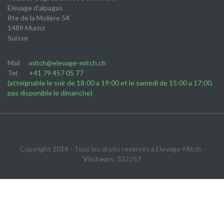
Elevage d'alpagas
Rte de la Molière 54
1489 Murist
Suisse
Mail
mitch@elevage-mitch.ch
Tel
+41 79 457 05 77
(atteignable le soir de 18:00 a 19:00 et le samedi de 15:00 a 17:00,
pas disponible le dimanche)
Copyright 2014 - Tous les droits reservés à Elevage-Mitch -
Visiteurs
: 322257